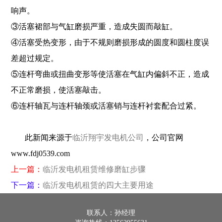
响声。
③活塞裙部与气缸磨损严重，造成失圆而敲缸。
④活塞受热变形，由于不规则磨损形成的圆度和圆柱度误
差超过规定。
⑤连杆弯曲或扭曲变形等使活塞在气缸内偏斜不正，造成
不正常磨损，使活塞敲击。
⑥连杆轴瓦与连杆轴颈或活塞销与连杆衬套配合过紧。
此新闻来源于
临沂翔宇发电机公司
，公司官网
www.fdj0539.com
上一篇：
临沂发电机租赁维修磨缸步骤
下一篇：
临沂发电机租赁​的四大主要用途
联系人：孙经理