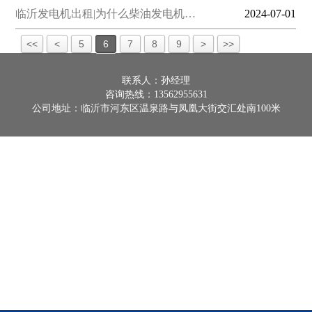
临沂发电机出租|为什么柴油发电机…
2024-07-01
<<
<
5
6
7
8
9
>
>>
联系人：孙经理
咨询热线：13562955631
公司地址：临沂市河东区温泉路与凤凰大街交汇处南100米