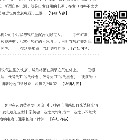
源。所谓自备电源，就是自发自用的电源，在发电功率不太大
用电源也称应急电源，主要…
【详细内容】
电机公司①活塞与气缸壁配合间隙过大。 ②气缸套、活
磨损严重，活塞和气缸的间隙增 大，同时在气缸套对应第
异响声。 ③活塞裙部与气缸磨损严重…
【详细内容】
清洗气缸里的铁屑，然后将磨缸架装在气缸体上。 ②根
硅（代号为TL的为绿色，代号为TH的为黑色），硬度为中
0；细磨时选用细砂条，粒度为240-32…
【详细内容】
司 客户在选购柴油发电机组时，往往会困惑如何来选择柴油
：发电机组选型非常关键，选太大增加成本，选太小不能满
的启动电流，通常按如下计算…
【详细内容】