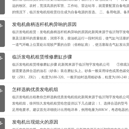
远的牧区、农村，荒漠高原的军营、工作站、雷达站等，就需要配置自备电
的情况下，临沂发电机组租赁往往成为自备电源的首选。 二、备用电源。备
发电机曲柄连杆机构异响的原因
6-
临沂发电机租赁：发电机曲柄连杆机构异响的原因此新闻来源于临沂翔宇发
塞及活塞环的质量较差，润滑不良，柴油机运行一段时间后，使气缸与活塞的
一道气环略上位置处出现较严重的台阶（俗称缸肩），使活塞敲击气缸发出
临沂发电机租赁维修磨缸步骤
6-
临沂发电机租赁维修磨缸步骤 此新闻来源于临沂翔宇发电机公司 ①彻底
据需要选择合适的油石（砂条）装在磨缸头上。砂条一般采用绿色或黑色碳化
软（ZR1、ZR2），粒度为180-320。一般开始时选用粗砂条，粒度为180-24
怎样选购优质发电机组
6-
临沂发电机出租教你怎样选购优质发电机组此新闻来源于临沂翔宇发电机公
发电机组，徐州恒久发电机租赁给您提供以下几点建议：1、选择合适的型号
足用电要求。建议首先详细统计出用电详单，例用电量为80KW，考虑电器
发电机出现熄火的原因
6-