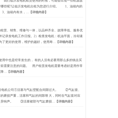
司 我们临沂发电机租赁使用的时候，可能会出现一些机器故
有哪些呢?让临沂发电机出租为您进行介绍。 1、油箱内的
3、油箱内有水，…
【详细内容】
的租赁、销售、维修与一体，以品种齐全、故障率低、服务优
并记录发电机工作日报。2）检查发电机：机油平面，冷却液
为了更好的使用，维护的越好，使用寿…
【详细内容】
使用中也是经常发生的， 有的人没有必要用那么多的钱去买
赁前需要注意的问题。 用户租赁发电机需要考虑好是用作常
压降…
【详细内容】
宇发电机公司①活塞与气缸壁配合间隙过大。 ②气缸套、
的磨损严重，活塞和气缸的间隙增 大，同时在气缸套对应
出异响声。 ③活塞裙部与气缸磨损…
【详细内容】