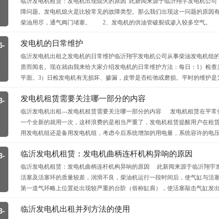
临沂发电机租赁：发电机出现熄火的原因 此新闻来源于临沂翔宇发电机公
障问题。发电机熄火是比较常见的故障类型。那么我们出现这一问题的原因
柴油用尽，通气阀门堵塞。 2、发电机的供油管破裂或渗入较多空气。 
发电机的日常维护
6-
临沂发电机出租之发电机的日常维护临沂翔宇发电机公司从事柴油发电机组
质而闻名。现在就由我来给大家介绍发电机的日常维护方法：每日：1）检查
平面。3）日检发电机有无损坏、掺漏，皮带是否松弛或磨损。平时的维护是
发电机租赁需要关注哪一部分的内容
3-
临沂发电机出租---发电机租赁需要关注哪一部分的内容 发电机租赁在平常
一个全新的就用一次，这样浪费的是相当严重了，发电机租赁提醒用户在租
用发电机组还是备用发电机组，考虑今后系统增加的用电量，系统容许的电
临沂发电机租赁​：发电机曲柄连杆机构异响的原因
3-
临沂发电机租赁：发电机曲柄连杆机构异响的原因 此新闻来源于临沂翔
活塞及活塞环的质量较差，润滑不良，柴油机运行一段时间后，使气缸与活塞
第一道气环略上位置处出现较严重的台阶（俗称缸肩），使活塞敲击气缸发
临沂发电机出租并列方法的使用
3-